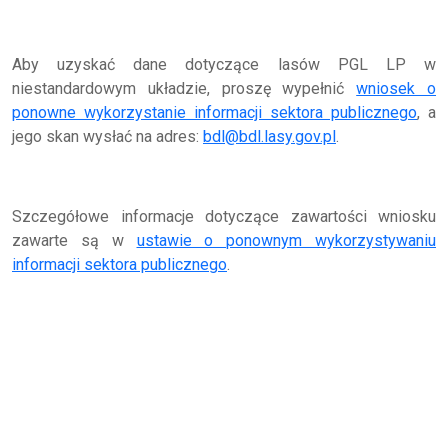
Aby uzyskać dane dotyczące lasów PGL LP w
niestandardowym układzie, proszę wypełnić
wniosek o
ponowne wykorzystanie informacji sektora publicznego
, a
jego skan wysłać na adres:
bdl@bdl.lasy.gov.pl
.
Szczegółowe informacje dotyczące zawartości wniosku
zawarte są w
ustawie o ponownym wykorzystywaniu
informacji sektora publicznego
.