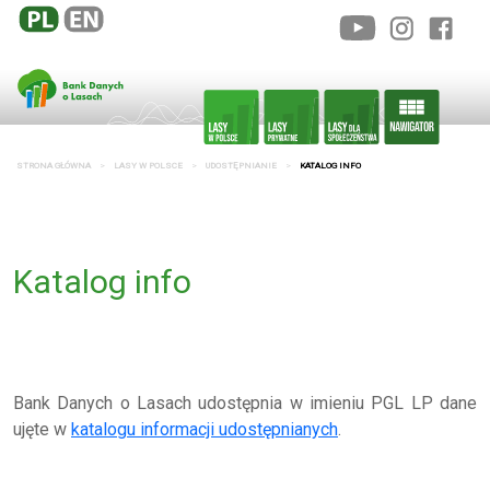
STRONA GŁÓWNA
LASY W POLSCE
UDOSTĘPNIANIE
KATALOG INFO
Katalog info
Bank Danych o Lasach udostępnia w imieniu PGL LP dane
ujęte w
katalogu informacji udostępnianych
.