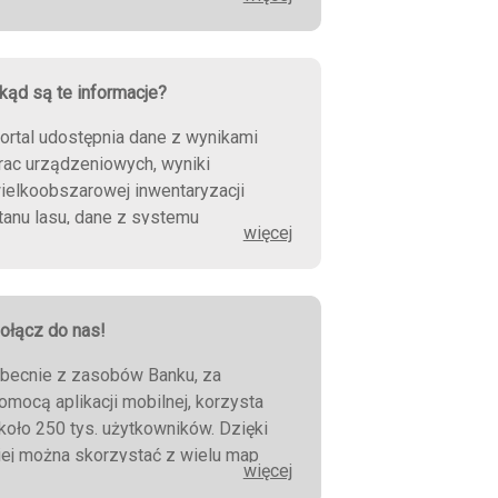
kąd są te informacje?
ortal udostępnia dane z wynikami
rac urządzeniowych, wyniki
ielkoobszarowej inwentaryzacji
tanu lasu, dane z systemu
więcej
nformacyjnego Lasów
aństwowych, raporty Głównego
rzędu Statystycznego oraz wiele
nnych.
ołącz do nas!
becnie z zasobów Banku, za
omocą aplikacji mobilnej, korzysta
koło 250 tys. użytkowników. Dzięki
iej można skorzystać z wielu map
więcej
ostępnych online i offline.