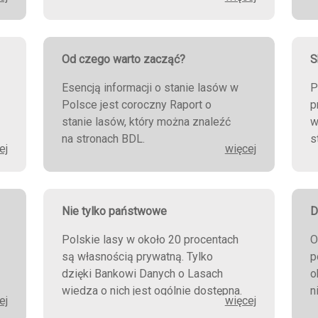
Od czego warto zacząć?
S
Esencją informacji o stanie lasów w
P
Polsce jest coroczny Raport o
p
stanie lasów, który można znaleźć
w
na stronach BDL.
s
ej
więcej
i
P
U
i
Nie tylko państwowe
D
Polskie lasy w około 20 procentach
O
są własnością prywatną. Tylko
p
dzięki Bankowi Danych o Lasach
o
wiedza o nich jest ogólnie dostępna.
n
ej
więcej
d