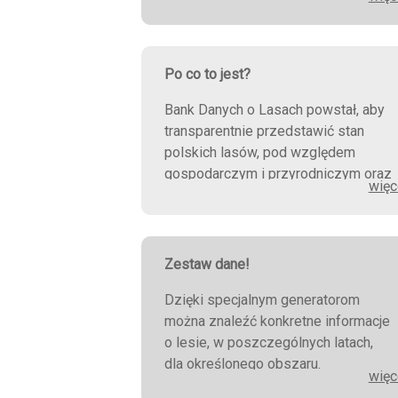
wiele sposobów.
Po co to jest?
Bank Danych o Lasach powstał, aby
transparentnie przedstawić stan
polskich lasów, pod względem
gospodarczym i przyrodniczym oraz
więc
aby pokazać możliwości
wykorzystania funkcji społecznych.
Zestaw dane!
Dzięki specjalnym generatorom
można znaleźć konkretne informacje
o lesie, w poszczególnych latach,
dla określonego obszaru.
więc