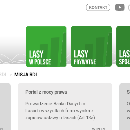
BDL
MISJA BDL
Portal z mocy prawa
S
Prowadzenie Banku Danych o
O
Lasach wszystkich form wynika z
w
zapisów ustawy o lasach (Art 13a).
w
ej
więcej