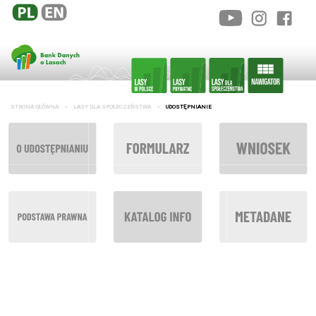
STRONA GŁÓWNA
LASY DLA SPOŁECZEŃSTWA
UDOSTĘPNIANIE