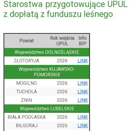
Starostwa przygotowujące UPUL
z dopłatą z funduszu leśnego
Rok wejścia
Info
Powiat
UPUL
BIP
Województwo DOLNOŚLĄSKIE
ZŁOTORYJA
2026
LINK
Województwo KUJAWSKO-
POMORSKIE
MOGILNO
2026
LINK
TUCHOLA
2026
LINK
ŻNIN
2026
LINK
Województwo LUBELSKIE
BIAŁA PODLASKA
2026
LINK
BIŁGORAJ
2026
LINK