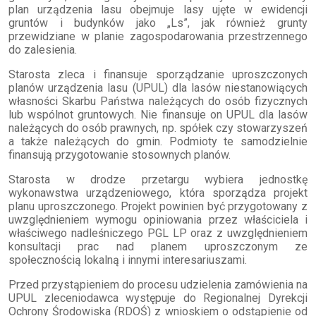
plan urządzenia lasu obejmuje lasy ujęte w ewidencji
gruntów i budynków jako „Ls”, jak również grunty
przewidziane w planie zagospodarowania przestrzennego
do zalesienia.
Starosta zleca i finansuje sporządzanie uproszczonych
planów urządzenia lasu (UPUL) dla lasów niestanowiących
własności Skarbu Państwa należących do osób fizycznych
lub wspólnot gruntowych. Nie finansuje on UPUL dla lasów
należących do osób prawnych, np. spółek czy stowarzyszeń
a także należących do gmin. Podmioty te samodzielnie
finansują przygotowanie stosownych planów.
Starosta w drodze przetargu wybiera jednostkę
wykonawstwa urządzeniowego, która sporządza projekt
planu uproszczonego. Projekt powinien być przygotowany z
uwzględnieniem wymogu opiniowania przez właściciela i
właściwego nadleśniczego PGL LP oraz z uwzględnieniem
konsultacji prac nad planem uproszczonym ze
społecznością lokalną i innymi interesariuszami.
Przed przystąpieniem do procesu udzielenia zamówienia na
UPUL zleceniodawca występuje do Regionalnej Dyrekcji
Ochrony Środowiska (RDOŚ) z wnioskiem o odstąpienie od