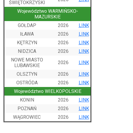
ŚWIĘTOKRZYSKI
Województwo WARMIŃSKO-
MAZURSKIE
GOŁDAP
2026
LINK
IŁAWA
2026
LINK
KĘTRZYN
2026
LINK
NIDZICA
2026
LINK
NOWE MIASTO
2026
LINK
LUBAWSKIE
OLSZTYN
2026
LINK
OSTRÓDA
2026
LINK
Województwo WIELKOPOLSKIE
KONIN
2026
LINK
POZNAŃ
2026
LINK
WĄGROWIEC
2026
LINK